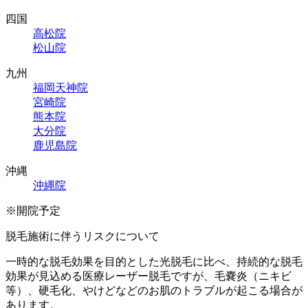
四国
高松院
松山院
九州
福岡天神院
宮崎院
熊本院
大分院
鹿児島院
沖縄
沖縄院
※開院予定
脱毛施術に伴うリスクについて
一時的な脱毛効果を目的とした光脱毛に比べ、持続的な脱毛
効果が見込める医療レーザー脱毛ですが、毛嚢炎（ニキビ
等）、硬毛化、やけどなどのお肌のトラブルが起こる場合が
あります。