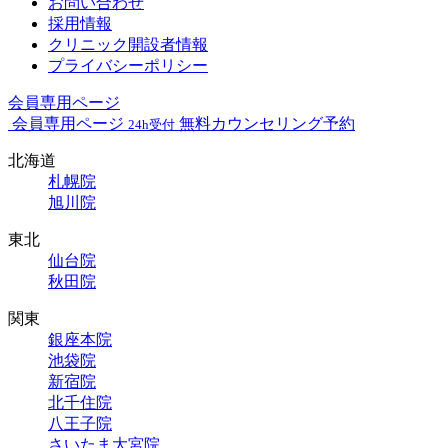
お問い合わせ
採用情報
クリニック開設者情報
プライバシーポリシー
会員専用ページ
会員専用ページ
無料カウンセリング予約
24h受付
北海道
札幌院
旭川院
東北
仙台院
秋田院
関東
銀座本院
池袋院
新宿院
北千住院
八王子院
さいたま大宮院