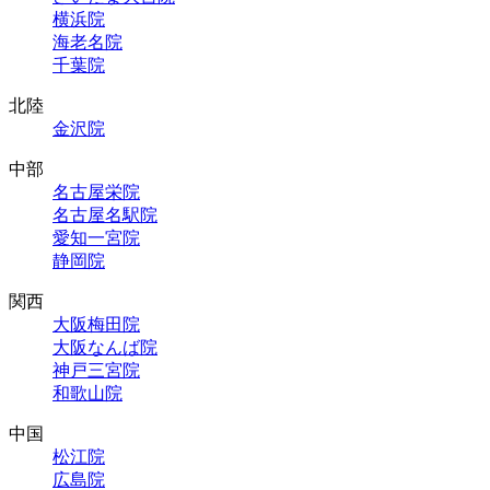
横浜院
海老名院
千葉院
北陸
金沢院
中部
名古屋栄院
名古屋名駅院
愛知一宮院
静岡院
関西
大阪梅田院
大阪なんば院
神戸三宮院
和歌山院
中国
松江院
広島院