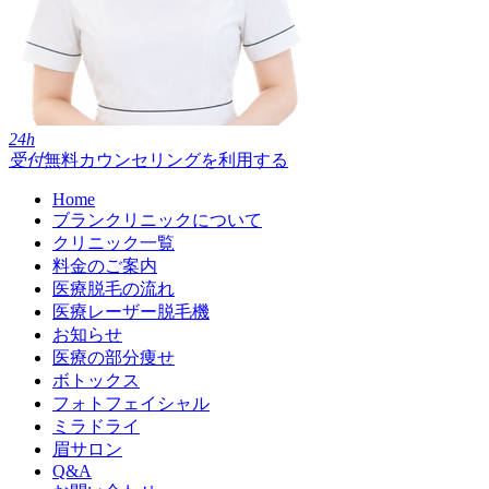
24h
受付
無料カウンセリングを利用する
Home
ブランクリニックについて
クリニック一覧
料金のご案内
医療脱毛の流れ
医療レーザー脱毛機
お知らせ
医療の部分痩せ
ボトックス
フォトフェイシャル
ミラドライ
眉サロン
Q&A