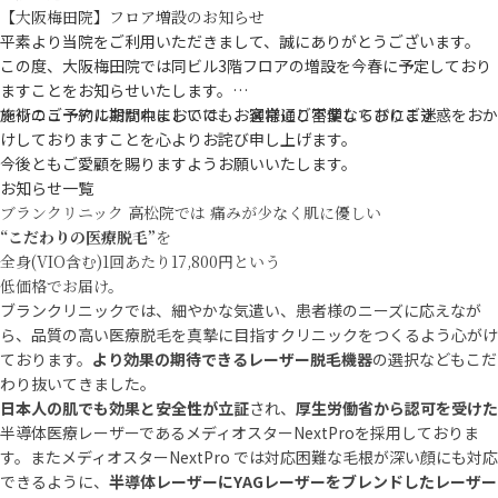
【大阪梅田院】フロア増設のお知らせ
となります。
平素より当院をご利用いただきまして、誠にありがとうございます。
この度、大阪梅田院では同ビル3階フロアの増設を今春に予定しており
ますことをお知らせいたします。
※リニューアル期間中においても、通常通り営業しております
施術のご予約におかれましては、お客様にご不便ならびにご迷惑をおか
けしておりますことを心よりお詫び申し上げます。
今後ともご愛顧を賜りますようお願いいたします。
お知らせ一覧
ブランクリニック 高松院では
痛みが少なく肌に優しい
“こだわりの医療脱毛”
を
全身(VIO含む)1回あたり17,800円という
低価格
でお届け。
ブランクリニックでは、細やかな気遣い、患者様のニーズに応えなが
ら、品質の高い医療脱毛を真摯に目指すクリニックをつくるよう心がけ
ております。
より効果の期待できるレーザー脱毛機器
の選択などもこだ
わり抜いてきました。
日本人の肌でも効果と安全性が立証
され、
厚生労働省から認可を受けた
半導体医療レーザーであるメディオスターNextProを採用しておりま
す。またメディオスターNextPro では対応困難な毛根が深い顔にも対応
できるように、
半導体レーザーにYAGレーザーをブレンドしたレーザー