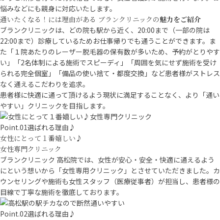
悩みなどにも親身に対応いたします。
通いたくなる！には理由がある
ブランクリニックの
魅力
を
ご紹介
ブランクリニックは、どの院も駅から近く、20:00まで（一部の院は
22:00まで）診療しているためお仕事帰りでも通うことができます。ま
た「１院あたりのレーザー脱毛器の保有数が多いため、予約がとりやす
い」「2名体制による施術でスピーディ」「周囲を気にせず施術を受け
られる完全個室」「備品の使い捨て・都度交換」など患者様がストレス
なく通えるこだわりを追求。
患者様に快適に通って頂けるよう現状に満足することなく、より「通い
やすい」クリニックを目指します。
Point
.01
選ばれる理由♪
女性にとって１番嬉しい♪
女性専門クリニック
ブランクリニック 高松院では、女性が安心・安全・快適に通えるよう
にという想いから「女性専用クリニック」とさせていただきました。カ
ウンセリングや施術も女性スタッフ（医療従事者）が担当し、患者様の
目線で丁寧な施術を徹底しております。
Point
.02
選ばれる理由♪