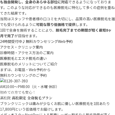
も独自開発し、全身のあらゆる部位に対応
できるようになっておりま
す。このような対応ができるのも医療脱毛に特化して多くの症例を重ね
てきた結果です。
当院はスタッフや患者様の口コミを大切にし、品質の高い医療脱毛を誰
でも受けられるように
可能な限り低価格で提供
します。
1回で全身を施術することにより、
脱毛完了までの期間が短く最短8ヶ
月で完了
が目指せます。
24時間受付中♪
無料カウンセリングWeb予約
アクセス・クリニック案内
診療時間・アクセス方法のご案内
医療脱毛とエステ脱毛の違い
医療脱毛のメリットについてご紹介
まずは、お電話・Web予約から
無料カウンセリングのご予約
AM10:00〜PM8:00（火・水曜 休診）
初めての方でも安心！
高松院
高松限定 全身脱毛プラン
ブランクリニックは痛みが少なくお肌に優しい医療脱毛を1回あたり
17,800円という低価格でお届けします。
メディオスターNextProによる医療レーザー脱毛なら脱毛効果が高く、