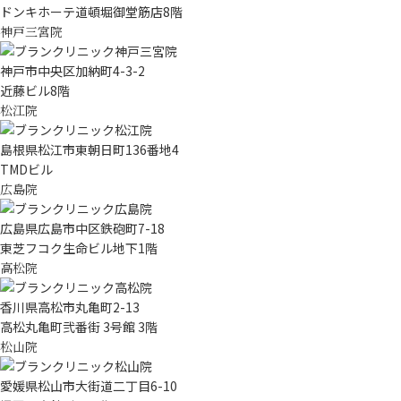
ドンキホーテ道頓堀御堂筋店8階
神戸三宮院
神戸市中央区加納町4-3-2
近藤ビル8階
松江院
島根県松江市東朝日町136番地4
TMDビル
広島院
広島県広島市中区鉄砲町7-18
東芝フコク生命ビル地下1階
高松院
香川県高松市丸亀町2-13
高松丸亀町弐番街 3号館 3階
松山院
愛媛県松山市大街道二丁目6-10