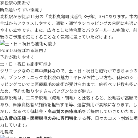
高松駅の駅近で
断然通いやすい環境♪
高松駅から徒歩11分の「高松丸亀町弐番街 3号館」3Fにあります。市内
全域からアクセスしやすく、通勤・通学やショッピングの合間にも通い
やすい立地です。また、広々とした待合室とパウダールーム完備で、前
後のご予定を気にすることなく気軽に通っていただけます。
Point
.03
選ばれる理由♪
予約が取りやすく
土・日・祝日も施術可能♪
クリニックなのに年中無休なので、土・日・祝日も施術ができちゃうの
が、ブランクリニック高松院の魅力！平日がお忙しい方も、休日のショ
ッピングついでに医療脱毛の施術が受けられます。施術ベッド数も多い
ため、予約の取りやすさもバツグンなのが魅力。
医療脱毛は、エステ脱毛（減毛・制毛）と比較すると、脱毛器が高額で
あり、医療資格者が施術を担当する等、運営費用が高額になります。し
かし、なるべく
低料金・高品質の医療脱毛
をご提供していきたいため、
広告費の圧縮・医療脱毛のみに専門特化
する等、日々のコスト削減に尽
力しています。
札幌院