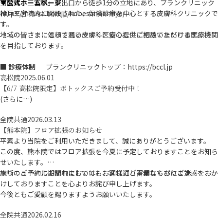
当院は「三宮駅」東出口から徒歩1分の立地にあり、ブランクリニック
▼公式ホームページ
神戸三宮院内に開設された、保険診療を中心とする皮膚科クリニックで
https://hifuka.bccl.jp/kobesannomiya/
す。
地域の皆さまにとって通いやすく、安心してご相談いただける医療機関
地域の皆さまに信頼される皮膚科医療の提供に努めてまいります。
を目指しております。
■ 診療体制
ブランクリニックトップ：
https://bccl.jp
平日お忙しい方にもご利用いただきやすい体制を整えております。
高松院
2025.06.01
お仕事や学校帰りにも受診しやすい診療時間を設定しております。
【6/7 高松院限定】ボトックスご予約受付中！
■ 診療内容
(さらに…)
ニキビ、湿疹、蕁麻疹、アトピー性皮膚炎、白癬（水虫）、イボ、ヘル
全院共通
2026.03.13
ペス、帯状疱疹、円形脱毛症、巻き爪など、幅広い皮膚疾患に対応して
【熊本院】フロア拡張のお知らせ
おります。
平素より当院をご利用いただきまして、誠にありがとうございます。
健康保険診療を中心に、一部自由診療も実施しております。（内容によ
この度、熊本院ではフロア拡張を今夏に予定しておりますことをお知ら
り保険適用の可否が異なります）
せいたします。
■ クリニック概要
※リニューアル期間中においても、通常通り営業しております
施術のご予約におかれましては、お客様にご不便ならびにご迷惑をおか
ブラン皮膚科クリニック 神戸三宮院
けしておりますことを心よりお詫び申し上げます。
〒650-0001
今後ともご愛顧を賜りますようお願いいたします。
兵庫県神戸市中央区加納町4-3-2 近藤ビル8階
診療時間や詳細につきましては公式ホームページをご確認ください。
全院共通
2026.02.16
※予約なしでご来院いただく場合、診療終了時刻の60分前が最終受付