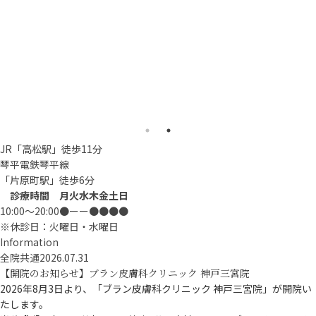
JR「高松駅」徒歩11分
琴平電鉄琴平線
「片原町駅」徒歩6分
診療時間
月
火
水
木
金
土
日
10:00〜20:00
●
ー
ー
●
●
●
●
※
休診日：火曜日・水曜日
Information
全院共通
2026.07.31
【開院のお知らせ】ブラン皮膚科クリニック 神戸三宮院
2026年8月3日より、「ブラン皮膚科クリニック 神戸三宮院」が開院い
たします。