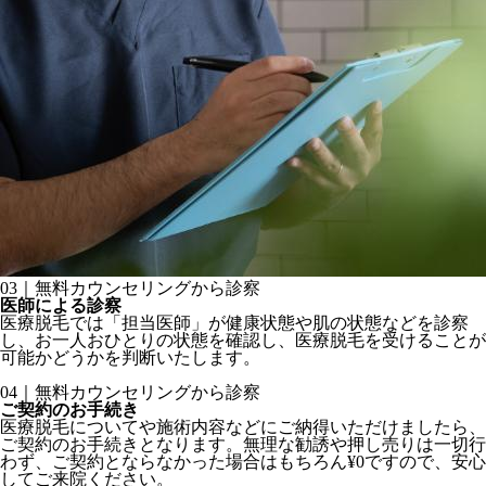
03｜無料カウンセリングから診察
医師による診察
医療脱毛では「担当医師」が健康状態や肌の状態などを診察
し、お一人おひとりの状態を確認し、医療脱毛を受けることが
可能かどうかを判断いたします。
04｜無料カウンセリングから診察
ご契約のお手続き
医療脱毛についてや施術内容などにご納得いただけましたら、
ご契約のお手続きとなります。無理な勧誘や押し売りは一切行
わず、ご契約とならなかった場合はもちろん¥0ですので、安心
してご来院ください。