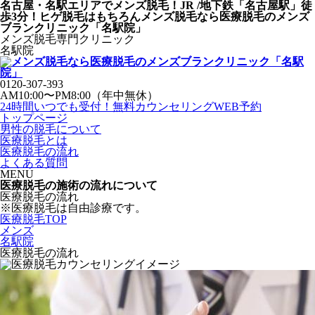
名古屋・名駅エリアで
メンズ脱毛！JR /地下鉄「名古屋駅」徒
歩3分！ヒゲ脱毛はもちろん
メンズ脱毛なら医療脱毛のメンズ
ブランクリニック
「名駅院」
メンズ脱毛専門クリニック
名駅院
0120-307-393
AM10:00〜PM8:00（年中無休）
24時間いつでも受付！
無料カウンセリングWEB予約
トップページ
男性の脱毛について
医療脱毛とは
医療脱毛の流れ
よくある質問
MENU
医療脱毛の施術の流れについて
医療脱毛の流れ
※医療脱毛は自由診療です。
医療脱毛TOP
メンズ
名駅院
医療脱毛の流れ