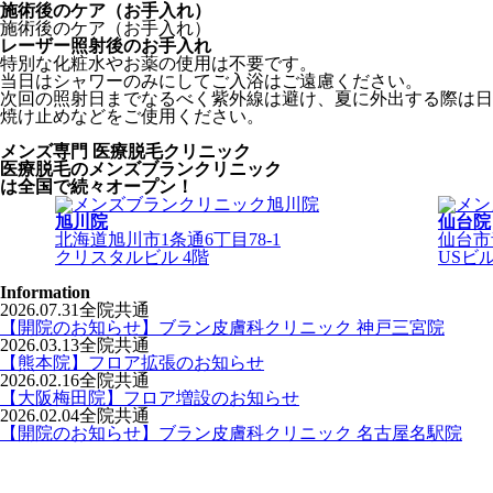
施術後のケア（お手入れ）
施術後のケア（お手入れ）
レーザー照射後のお手入れ
特別な化粧水やお薬の使用は不要です。
当日はシャワーのみにしてご入浴はご遠慮ください。
次回の照射日までなるべく紫外線は避け、夏に外出する際は日
焼け止めなどをご使用ください。
メンズ専門 医療脱毛クリニック
医療脱毛のメンズブランクリニック
は
全国で続々オープン！
旭川院
仙台院
北海道旭川市1条通6丁目78-1
仙台市青
クリスタルビル 4階
USビ
Information
2026.07.31
全院共通
【開院のお知らせ】ブラン皮膚科クリニック 神戸三宮院
2026.03.13
全院共通
【熊本院】フロア拡張のお知らせ
2026.02.16
全院共通
【大阪梅田院】フロア増設のお知らせ
2026.02.04
全院共通
【開院のお知らせ】ブラン皮膚科クリニック 名古屋名駅院