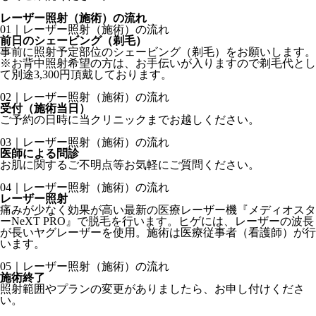
レーザー照射（施術）の流れ
01｜レーザー照射（施術）の流れ
前日のシェービング（剃毛）
事前に照射予定部位のシェービング（剃毛）をお願いします。
※お背中照射希望の方は、お手伝いが入りますので剃毛代とし
て別途3,300円頂戴しております。
02｜レーザー照射（施術）の流れ
受付（施術当日）
ご予約の日時に当クリニックまでお越しください。
03｜レーザー照射（施術）の流れ
医師による問診
お肌に関するご不明点等お気軽にご質問ください。
04｜レーザー照射（施術）の流れ
レーザー照射
痛みが少なく効果が高い最新の医療レーザー機『メディオスタ
ーNeXT PRO』で脱毛を行います。ヒゲには、レーザーの波長
が長いヤグレーザーを使用。施術は医療従事者（看護師）が行
います。
05｜レーザー照射（施術）の流れ
施術終了
照射範囲やプランの変更がありましたら、お申し付けくださ
い。