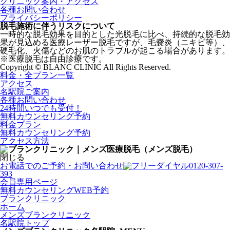
クリニック案内・アクセス
各種お問い合わせ
プライバシーポリシー
脱毛施術に伴うリスクについて
一時的な脱毛効果を目的とした光脱毛に比べ、持続的な脱毛効
果が見込める医療レーザー脱毛ですが、毛嚢炎（ニキビ等）、
硬毛化、火傷などのお肌のトラブルが起こる場合があります。
※医療脱毛は自由診療です。
Copyright © BLANC CLINIC All Rights Reserved.
料金・全プラン一覧
アクセス
名駅院ご案内
各種お問い合わせ
24時間いつでも受付！
無料カウンセリング予約
料金プラン
無料カウンセリング予約
アクセス方法
閉じる
お電話でのご予約・お問い合わせ
0120-307-
393
会員専用ページ
無料カウンセリングWEB予約
ブランクリニック
ホーム
メンズブランクリニック
名駅院トップ