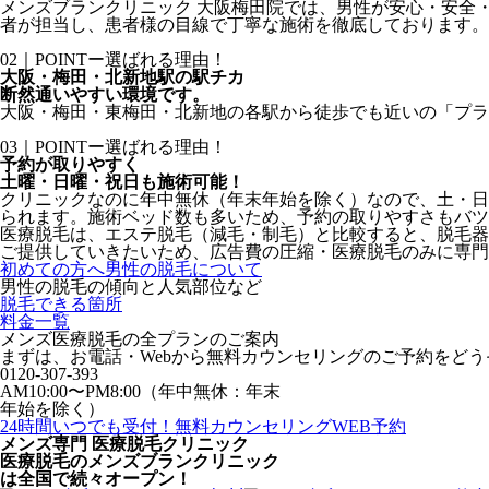
メンズブランクリニック 大阪梅田院では、男性が安心・安全
者が担当し、患者様の目線で丁寧な施術を徹底しております。
02｜POINTー選ばれる理由！
大阪・梅田・北新地駅の駅チカ
断然通いやすい環境です。
大阪・梅田・東梅田・北新地の各駅から徒歩でも近いの「プラ
03｜POINTー選ばれる理由！
予約が取りやすく
土曜・日曜・祝日も施術可能！
クリニックなのに年中無休（年末年始を除く）なので、土・日
られます。施術ベッド数も多いため、予約の取りやすさもバツ
医療脱毛は、エステ脱毛（減毛・制毛）と比較すると、脱毛器
ご提供していきたいため、広告費の圧縮・医療脱毛のみに専門
初めての方へ
男性の脱毛について
男性の脱毛の傾向と人気部位など
脱毛できる箇所
料金一覧
メンズ医療脱毛の全プランのご案内
まずは、お電話・Webから無料カウンセリングのご予約をどう
0120-307-393
AM10:00〜PM8:00（年中無休：年末
年始を除く）
24時間いつでも受付！
無料カウンセリングWEB予約
メンズ専門 医療脱毛クリニック
医療脱毛のメンズブランクリニック
は
全国で続々オープン！