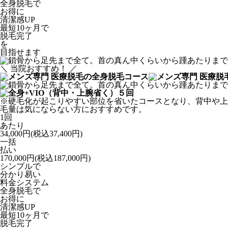
全身脱毛で
お得に
清潔感UP
最短10ヶ月で
脱毛完了
を
目指せます
＼ 当院おすすめ！ ／
※硬毛化が起こりやすい部位を省いたコースとなり、背中や上
毛量は気にならない方におすすめです。
1回
あたり
34,000
円
(税込37,400円)
一括
払い
170,000
円
(税込187,000円)
シンプルで
分かり易い
料金システム
全身脱毛で
お得に
清潔感UP
最短10ヶ月で
脱毛完了