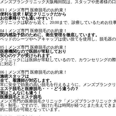
メンズブランクリニック大阪梅田院は、スタッフや患者様の口
03｜メンズ専門 医療脱毛のお約束！
便利を追求！駅近クリニックだから
お仕事帰りでも通いやすい！
クリニックは駅から近く、20:00まで、診療しているためお
04｜メンズ専門 医療脱毛のお約束！
院内感染予防のために、衛生管理を徹底しています。
ベッドのシーツやヘアキャップは使い捨てを使用し、脱毛器の
05｜メンズ専門 医療脱毛のお約束！
医療機関なので医師が常駐しており
安心のケアが受けられます。
クリニックには医師が常駐しているので、カウンセリングの際
に対応！
06｜メンズ専門 医療脱毛のお約束！
施術スタッフは
全て、看護師が対応します。
常に安全で効果の高い脱毛を行えるように、メンズブランクリ
エステ脱毛と医療脱毛・・・どう違うの？
実はこんなにも違う！
医療脱毛
と
エステ脱毛
メンズ専門の医療脱毛クリニック「メンズブランクリニック 
毛・制毛」ですので、抜けた毛は時間が経つとまた生えてきま
的に脱毛が可能となっています。