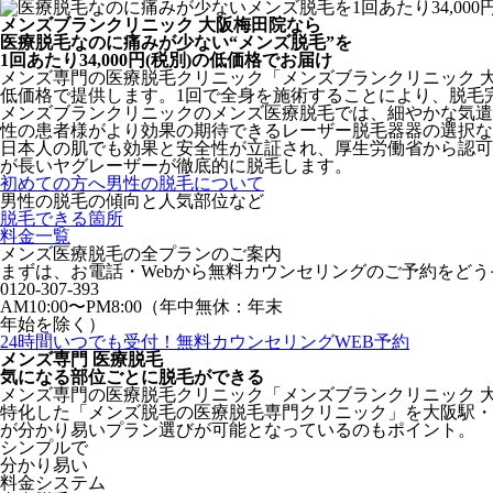
メンズブランクリニック 大阪梅田院なら
医療脱毛なのに痛みが少ない“メンズ脱毛”を
1回あたり34,000円(税別)の低価格でお届け
メンズ専門の医療脱毛クリニック「メンズブランクリニック 
低価格で提供します。1回で全身を施術することにより、脱毛
メンズブランクリニックのメンズ医療脱毛では、細やかな気遣
性の患者様がより効果の期待できるレーザー脱毛器器の選択な
日本人の肌でも効果と安全性が立証され、厚生労働省から認可を
が長いヤグレーザーが徹底的に脱毛します。
初めての方へ
男性の脱毛について
男性の脱毛の傾向と人気部位など
脱毛できる箇所
料金一覧
メンズ医療脱毛の全プランのご案内
まずは、お電話・Webから無料カウンセリングのご予約をどう
0120-307-393
AM10:00〜PM8:00（年中無休：年末
年始を除く）
24時間いつでも受付！
無料カウンセリングWEB予約
メンズ専門 医療脱毛
気になる部位ごとに脱毛ができる
メンズ専門の医療脱毛クリニック「メンズブランクリニック 
特化した「メンズ脱毛の医療脱毛専門クリニック」を大阪駅・
が分かり易いプラン選びが可能となっているのもポイント。
シンプルで
分かり易い
料金システム