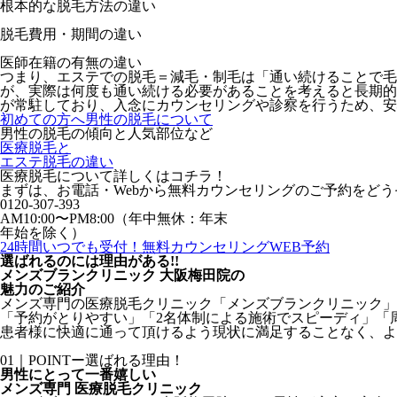
根本的な脱毛方法の違い
脱毛費用・期間の違い
医師在籍の有無の違い
つまり、エステでの脱毛＝減毛・制毛は「通い続けることで毛
が、実際は何度も通い続ける必要があることを考えると長期的
が常駐しており、入念にカウンセリングや診察を行うため、安
初めての方へ
男性の脱毛について
男性の脱毛の傾向と人気部位など
医療脱毛と
エステ脱毛の違い
医療脱毛について詳しくはコチラ！
まずは、お電話・Webから無料カウンセリングのご予約をどう
0120-307-393
AM10:00〜PM8:00（年中無休：年末
年始を除く）
24時間いつでも受付！
無料カウンセリングWEB予約
選ばれるのには理由がある!!
メンズブランクリニック 大阪梅田院の
魅力
のご紹介
メンズ専門の医療脱毛クリニック「メンズブランクリニック」は
「予約がとりやすい」「2名体制による施術でスピーディ」「
患者様に快適に通って頂けるよう現状に満足することなく、よ
01｜POINTー選ばれる理由！
男性にとって一番嬉しい
メンズ専門 医療脱毛クリニック