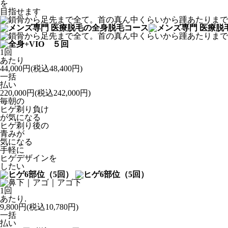
を
目指せます
1回
あたり
44,000
円
(税込48,400円)
一括
払い
220,000
円
(税込242,000円)
毎朝の
ヒゲ剃り負け
が気になる
ヒゲ剃り後の
青みが
気になる
手軽に
ヒゲデザインを
したい
1回
あたり.
9,800
円
(税込10,780円)
一括
払い