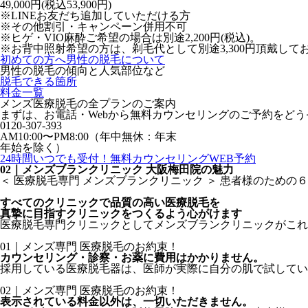
49,000
円
(税込53,900円)
※LINEお友だち追加していただける方
※その他割引・キャンペーン併用不可
※ヒゲ・VIO麻酔ご希望の場合は別途2,200円(税込)。
※お背中照射希望の方は、剃毛代として別途3,300円頂戴して
初めての方へ
男性の脱毛について
男性の脱毛の傾向と人気部位など
脱毛できる箇所
料金一覧
メンズ医療脱毛の全プランのご案内
まずは、お電話・Webから無料カウンセリングのご予約をどう
0120-307-393
AM10:00〜PM8:00（年中無休：年末
年始を除く）
24時間いつでも受付！
無料カウンセリングWEB予約
02｜メンズブランクリニック 大阪梅田院の魅力
＜ 医療脱毛専門 メンズブランクリニック ＞
患者様のための
６
すべてのクリニックで品質の高い医療脱毛を
真摯に目指すクリニックをつくるよう心がけます
医療脱毛専門クリニックとしてメンズブランクリニックがこれ
01｜メンズ専門 医療脱毛のお約束！
カウンセリング・診察・お薬に費用はかかりません。
採用している医療脱毛器は、医師が実際に自分の肌で試してい
02｜メンズ専門 医療脱毛のお約束！
表示されている料金以外は、一切いただきません。