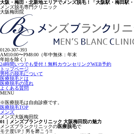
大阪・梅田・北新地エリアで
メンズ脱毛！「大阪駅・梅田駅・
メンズ脱毛専門クリニック
大阪梅田院
0120-307-393
AM10:00〜PM8:00（年中無休：年末
年始を除く）
24時間いつでも受付！
無料カウンセリングWEB予約
トップページ
男性の脱毛について
医療脱毛とは
医療脱毛の流れ
よくある質問
MENU
※医療脱毛は自由診療です。
医療脱毛TOP
メンズ
メンズ大阪梅田院
01｜メンズブランクリニック 大阪梅田院の魅力
メンズブランクリニックの
医療脱毛
で
モテ度UP！
男
を
磨
こう!!